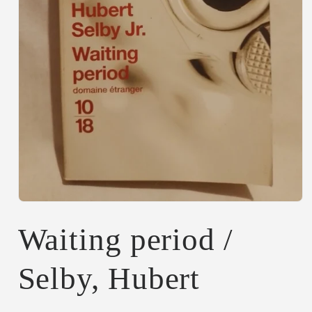
Abrir
elemento
multimedia
Waiting period /
1
en
una
Selby, Hubert
ventana
modal