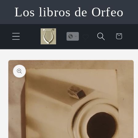
Ir
Los libros de Orfeo
directamente
al contenido
Carrito
Ir
directamente
a la
información
del producto