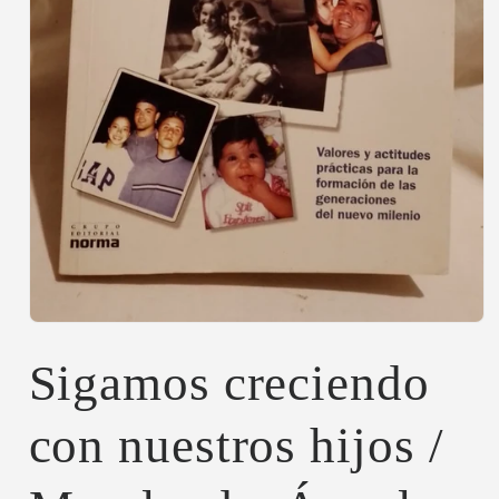
Abrir
elemento
multimedia
Sigamos creciendo
1
en
una
con nuestros hijos /
ventana
modal