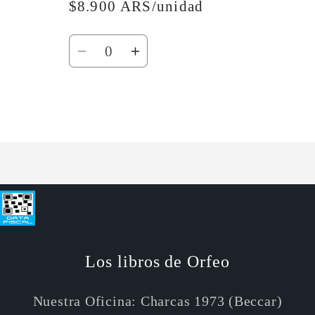
$8.900 ARS/unidad
Cantidad
Reducir
Aumentar
cantidad
cantidad
para
para
Default
Default
Cargando...
Title
Title
Los libros de Orfeo
Nuestra Oficina: Charcas 1973 (Beccar)