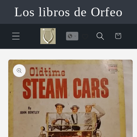
Ir
Los libros de Orfeo
directamente
al contenido
Carrito
Ir
directamente
a la
información
del producto