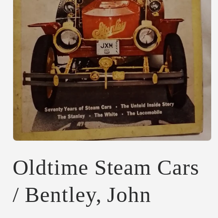
Abrir
elemento
multimedia
Oldtime Steam Cars
1
en
una
/ Bentley, John
ventana
modal