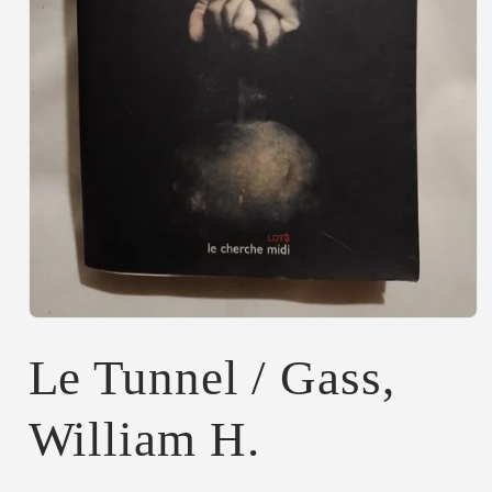
Abrir
elemento
multimedia
Le Tunnel / Gass,
1
en
una
William H.
ventana
modal