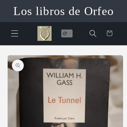
Ir
Los libros de Orfeo
directamente
al contenido
Carrito
Ir
directamente
a la
información
del producto