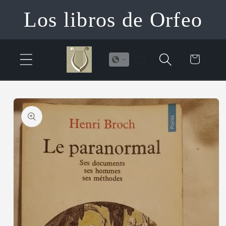
Ir
Los libros de Orfeo
directamente
al contenido
Carrito
Ir
directamente
a la
información
del producto