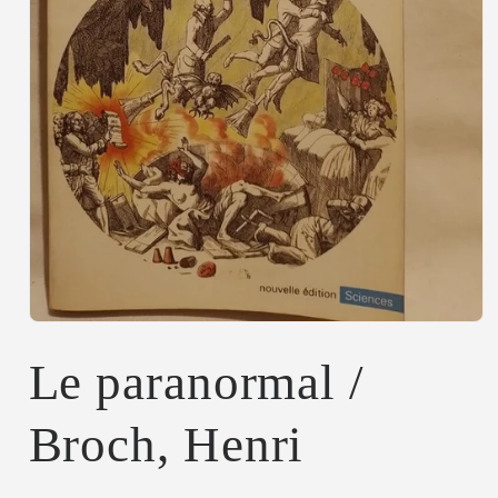
Abrir
elemento
multimedia
Le paranormal /
1
en
una
Broch, Henri
ventana
modal