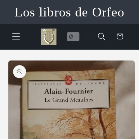
Ir
Los libros de Orfeo
directamente
al contenido
Carrito
Ir
directamente
a la
información
del producto