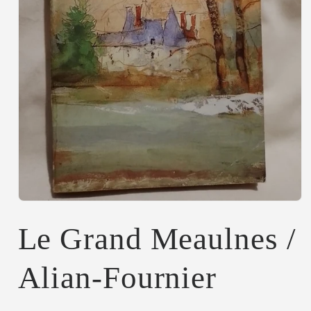
Abrir
elemento
multimedia
Le Grand Meaulnes /
1
en
una
Alian-Fournier
ventana
modal