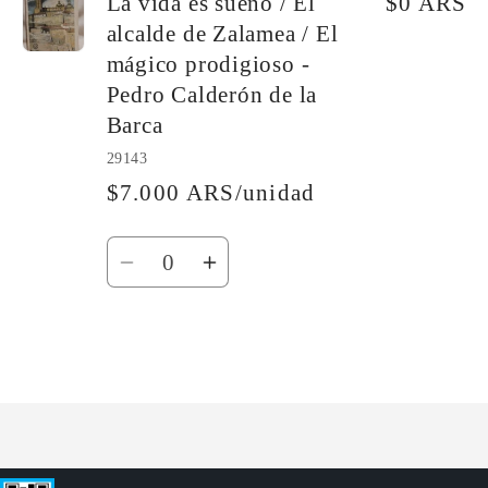
La vida es sueño / El
$0 ARS
alcalde de Zalamea / El
mágico prodigioso -
Pedro Calderón de la
Barca
29143
$7.000 ARS/unidad
Cantidad
Reducir
Aumentar
cantidad
cantidad
para
para
Default
Default
Cargando...
Title
Title