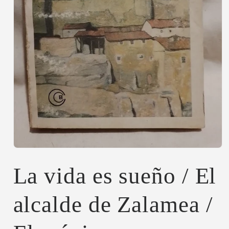
Abrir
elemento
multimedia
La vida es sueño / El
1
en
una
alcalde de Zalamea /
ventana
modal