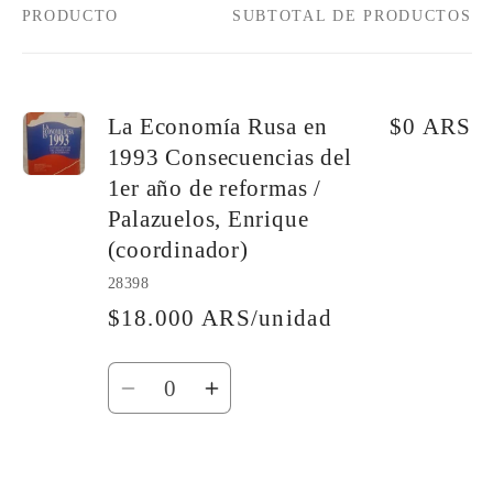
PRODUCTO
SUBTOTAL DE PRODUCTOS
Tu
carrito
La Economía Rusa en
$0 ARS
1993 Consecuencias del
1er año de reformas /
Palazuelos, Enrique
(coordinador)
28398
$18.000 ARS/unidad
Cantidad
Reducir
Aumentar
cantidad
cantidad
para
para
Default
Default
Cargando...