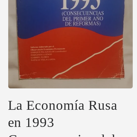
Abrir
elemento
multimedia
La Economía Rusa
1
en
una
en 1993
ventana
modal