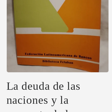
Abrir
elemento
multimedia
La deuda de las
1
en
una
naciones y la
ventana
modal