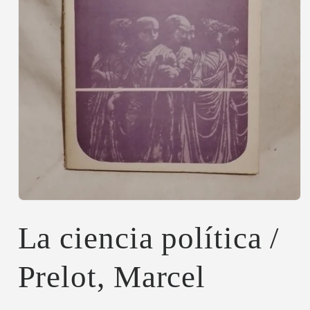
Abrir
elemento
multimedia
La ciencia política /
1
en
una
Prelot, Marcel
ventana
modal