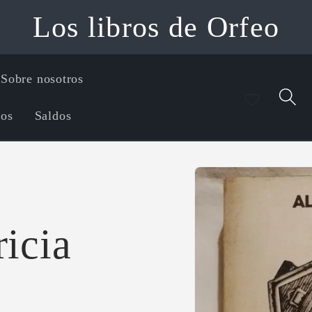
Los libros de Orfeo
Sobre nosotros
íos
Saldos
Ir
directamente
a la
información
del producto
ricia