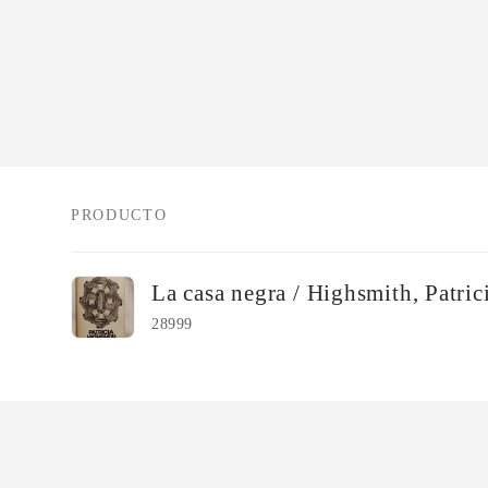
PRODUCTO
Tu
La casa negra / Highsmith, Patric
carrito
28999
Cargando...