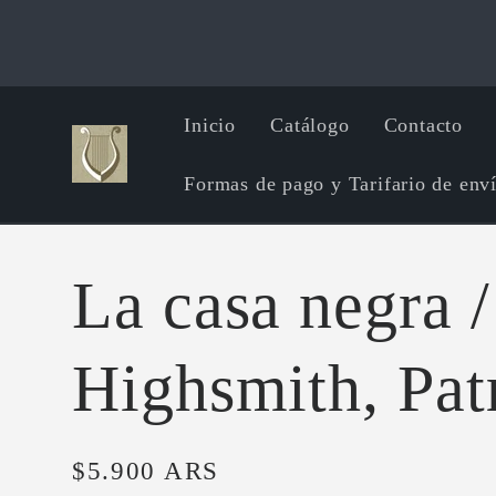
Ir
directamente
al contenido
Inicio
Catálogo
Contacto
Formas de pago y Tarifario de env
La casa negra /
Highsmith, Pat
Precio
$5.900 ARS