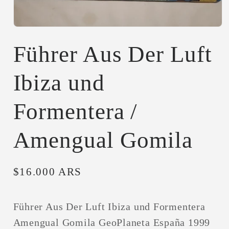
Abrir
elemento
multimedia
Führer Aus Der Luft
1
en
una
Ibiza und
ventana
modal
Formentera /
Amengual Gomila
Precio
$16.000 ARS
habitual
Führer Aus Der Luft Ibiza und Formentera
Amengual Gomila GeoPlaneta España 1999