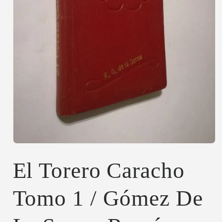
Abrir
elemento
multimedia
El Torero Caracho
1
en
una
Tomo 1 / Gómez De
ventana
modal