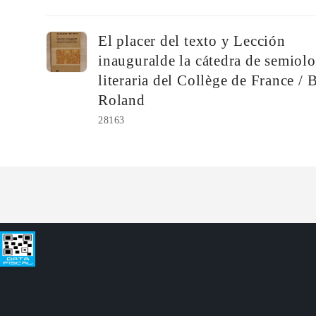
Tu
El placer del texto y Lección
carrito
inauguralde la cátedra de semiol
literaria del Collège de France / 
Roland
28163
Cargando...