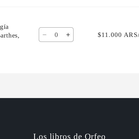
ogía
Cantidad
$11.000 ARS
Barthes,
Reducir
Aumentar
cantidad
cantidad
para
para
Default
Default
Title
Title
Los libros de Orfeo