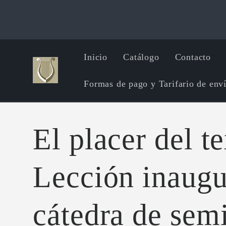
Ir
directamente
al contenido
Inicio
Catálogo
Contacto
Formas de pago y Tarifario de env
El placer del t
Lección inaugu
cátedra de sem