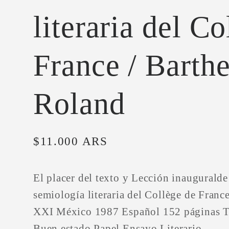
literaria del C
France / Barthe
Roland
Precio
$11.000 ARS
habitual
El placer del texto y Lección inauguralde
semiología literaria del Collège de Franc
XXI México 1987 Español 152 páginas 
Buen estado Papel Ensayo Literario