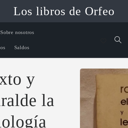
Los libros de Orfeo
Sobre nosotros
íos
Saldos
Ir
directamente
exto y
a la
información
del producto
ralde la
iología