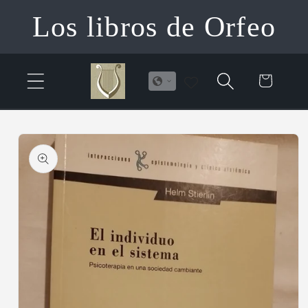
Ir
Los libros de Orfeo
directamente
al contenido
Carrito
Ir
directamente
a la
información
del producto