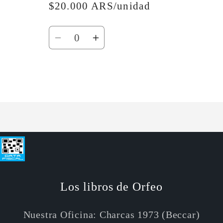
$20.000 ARS/unidad
Cantidad
Reducir
Aumentar
cantidad
cantidad
para
para
Default
Default
Cargando...
Title
Title
Los libros de Orfeo
Nuestra Oficina: Charcas 1973 (Beccar)