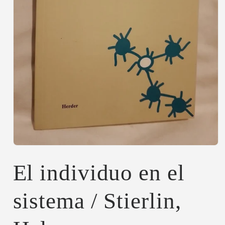
Abrir
elemento
multimedia
El individuo en el
1
en
una
sistema / Stierlin,
ventana
modal