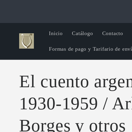
Ir
directamente
al contenido
Inicio
Catálogo
Contacto
Formas de pago y Tarifario de env
El cuento arge
1930-1959 / Arl
Borges y otros