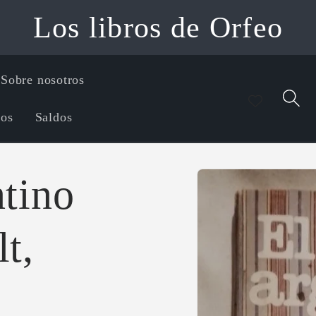
Los libros de Orfeo
Sobre nosotros
íos
Saldos
Ir
directamente
ntino
a la
información
del producto
t,