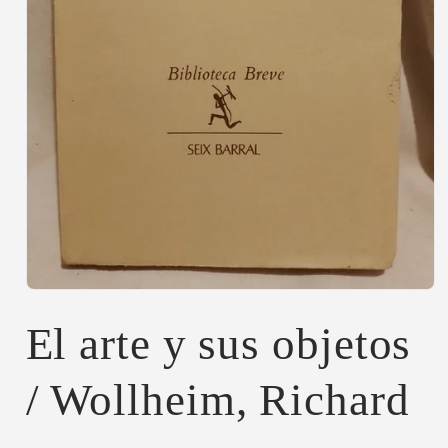
Abrir
elemento
multimedia
El arte y sus objetos
1
en
una
/ Wollheim, Richard
ventana
modal