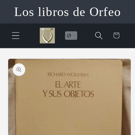
Ir
Los libros de Orfeo
directamente
al contenido
Carrito
Ir
directamente
a la
información
del producto