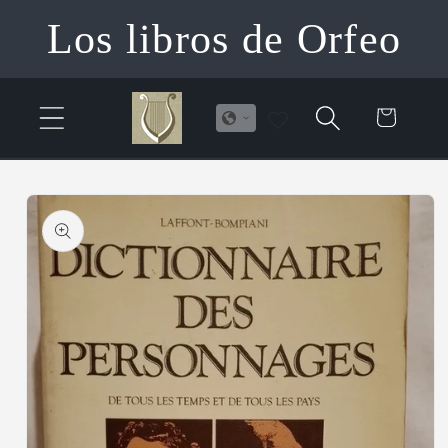
Ir
Los libros de Orfeo
directamente
al contenido
Carrito
Ir
directamente
a la
información
del producto