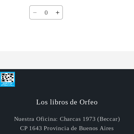
Cantidad
Reducir
Aumentar
cantidad
cantidad
para
para
Default
Default
Cargando...
Title
Title
Los libros de Orfeo
Nuestra Oficina: Charcas 1973 (Beccar)
CP 1643 Provincia de Buenos Aires