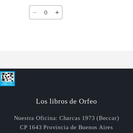
Cantidad
Reducir
Aumentar
cantidad
cantidad
para
para
Default
Default
Cargando...
Title
Title
Los libros de Orfeo
Nuestra Oficina: Charcas 1973 (Beccar)
CP 1643 Provincia de Buenos Aires