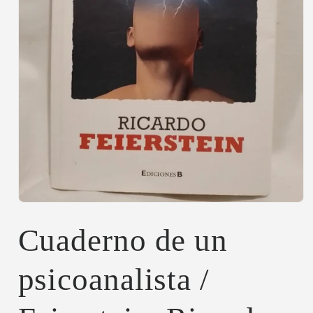
Abrir
elemento
multimedia
Cuaderno de un
1
en
una
psicoanalista /
ventana
modal