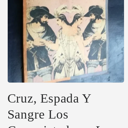
Abrir
elemento
multimedia
Cruz, Espada Y
1
en
una
Sangre Los
ventana
modal