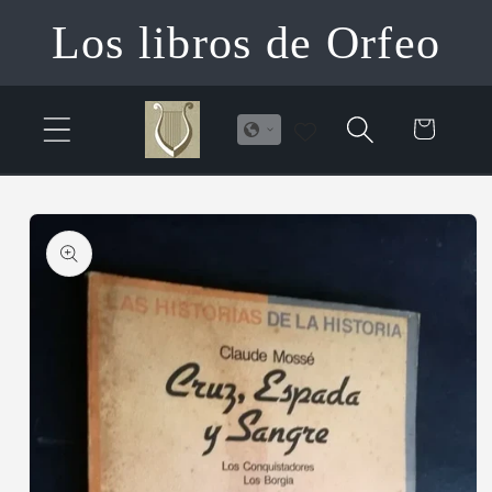
Ir
Los libros de Orfeo
directamente
al contenido
Carrito
Ir
directamente
a la
información
del producto