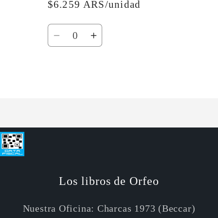
$6.259 ARS/unidad
Cantidad
Reducir
Aumentar
cantidad
cantidad
para
para
Default
Default
Cargando...
Title
Title
Los libros de Orfeo
Nuestra Oficina: Charcas 1973 (Beccar)