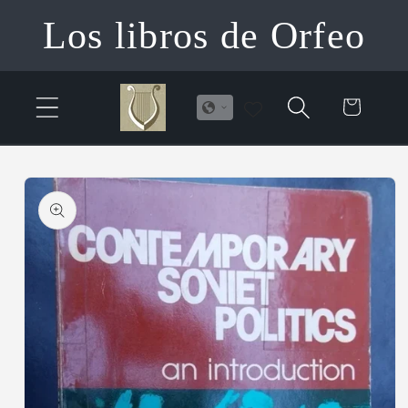
Ir
Los libros de Orfeo
directamente
al contenido
Carrito
Ir
directamente
a la
información
del producto