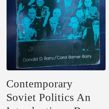
Abrir
elemento
multimedia
Contemporary
1
en
una
Soviet Politics An
ventana
modal