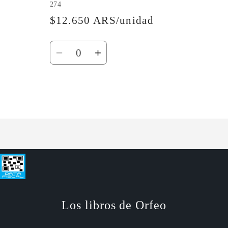
274
$12.650 ARS/unidad
Cantidad
Reducir
Aumentar
cantidad
cantidad
para
para
Default
Default
Cargando...
Title
Title
Los libros de Orfeo