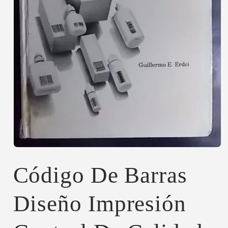
Abrir
elemento
multimedia
Código De Barras
1
en
una
Diseño Impresión
ventana
modal