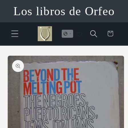
Ir
Los libros de Orfeo
directamente
al contenido
Carrito
Ir
directamente
a la
información
del producto