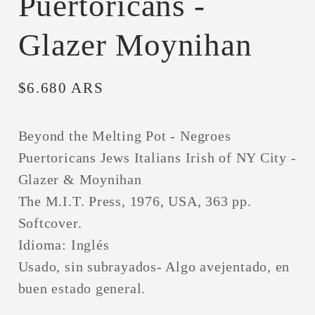
Puertoricans -
Glazer Moynihan
Precio
$6.680 ARS
habitual
Beyond the Melting Pot - Negroes
Puertoricans Jews Italians Irish of NY City -
Glazer & Moynihan
The M.I.T. Press, 1976, USA, 363 pp.
Softcover.
Idioma: Inglés
Usado, sin subrayados- Algo avejentado, en
buen estado general.