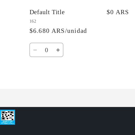
Default Title
$0 ARS
162
$6.680 ARS/unidad
Cantidad
Reducir
Aumentar
cantidad
cantidad
para
para
Default
Default
Cargando...
Title
Title