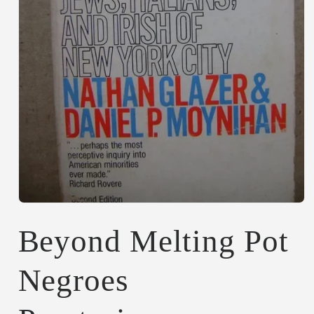
Abrir
elemento
multimedia
Beyond Melting Pot
1
en
una
Negroes
ventana
modal